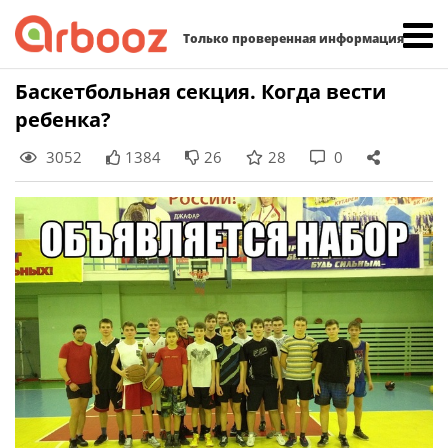
Найти:
Только проверенная информация
Skip
Баскетбольная секция. Когда вести
to
ребенка?
content
3052
1384
26
28
0