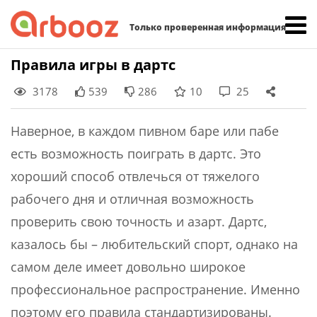
Найти:
Только проверенная информация
Skip
Правила игры в дартс
to
3178
539
286
10
25
content
Наверное, в каждом пивном баре или пабе
есть возможность поиграть в дартс. Это
хороший способ отвлечься от тяжелого
рабочего дня и отличная возможность
проверить свою точность и азарт. Дартс,
казалось бы – любительский спорт, однако на
самом деле имеет довольно широкое
профессиональное распространение. Именно
поэтому его правила стандартизированы.