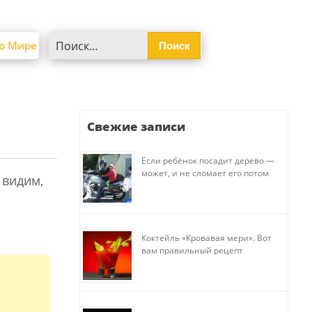
Найти:
о Мире
Свежие записи
Если ребёнок посадит дерево —
может, и не сломает его потом
 видим,
Коктейль «Кровавая мери». Вот
вам правильный рецепт