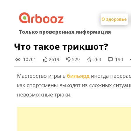
Найти:
Skip
to
О здоровье
content
Только проверенная информация
Что такое трикшот?
10701
2619
529
264
190
Мастерство игры в
бильярд
иногда перерас
как спортсмены выходят из сложных ситуац
невозможные трюки.