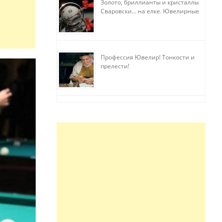
Золото, бриллианты и кристаллы
Сваровски… на елке. Ювелирные
прихоти
Профессия Ювелир! Тонкости и
прелести!