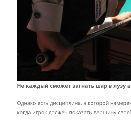
Не каждый сможет загнать шар в лузу в
Однако есть дисциплина, в которой намере
когда игрок должен показать вершину свое