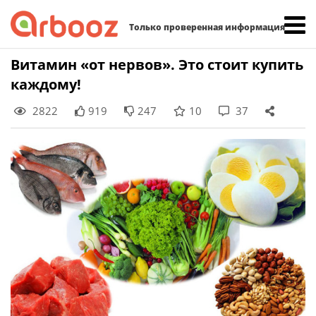
Найти:
Только проверенная информация
Skip
Витамин «от нервов». Это стоит купить
to
каждому!
content
2822
919
247
10
37