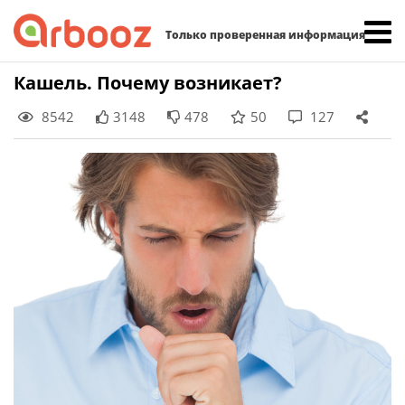
Найти:
Только проверенная информация
Skip
Кашель. Почему возникает?
to
8542
3148
478
50
127
content