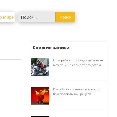
Найти:
о Мире
Свежие записи
Если ребёнок посадит дерево —
может, и не сломает его потом
Коктейль «Кровавая мери». Вот
вам правильный рецепт