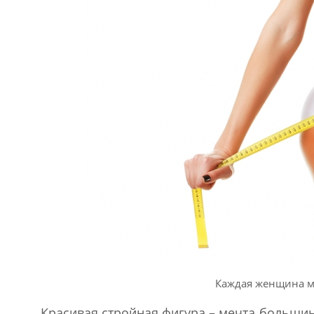
Каждая женщина ме
Красивая стройная фигура – мечта больши