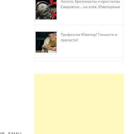
Золото, бриллианты и кристаллы
Сваровски… на елке. Ювелирные
прихоти
Профессия Ювелир! Тонкости и
прелести!
ов, дамы