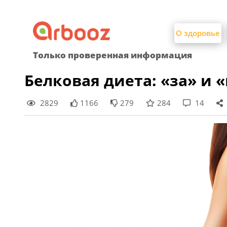
Найти:
Skip
to
О здоровье
content
Только проверенная информация
Белковая диета: «за» и 
2829
1166
279
284
14