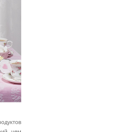
родуктов
рий, чем