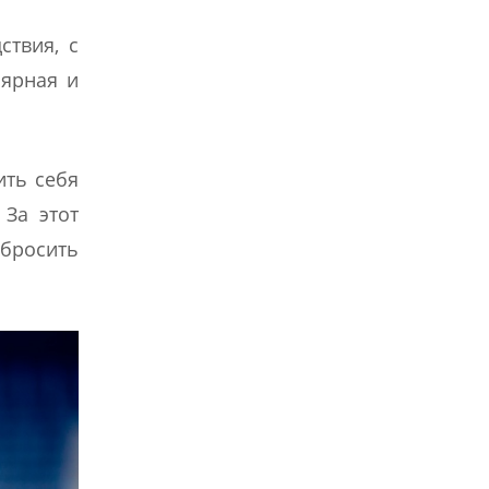
ствия, с
лярная и
ить себя
 За этот
сбросить