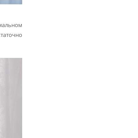
рмальном
статочно