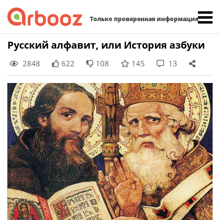
Найти:
Только проверенная информация
Skip
Русский алфавит, или История азбуки
to
2848
622
108
145
13
content