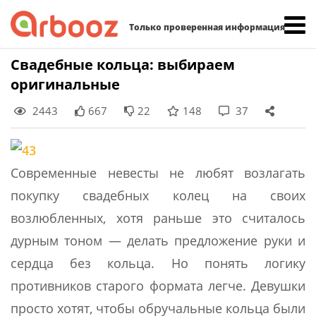
Найти:
Только проверенная информация
Skip
Свадебные кольца: выбираем
to
оригинальные
content
2443
667
22
148
37
Современные невесты не любят возлагать
покупку свадебных колец на своих
возлюбленных, хотя раньше это считалось
дурным тоном — делать предложение руки и
сердца без кольца. Но понять логику
противников старого формата легче. Девушки
просто хотят, чтобы обручальные кольца были