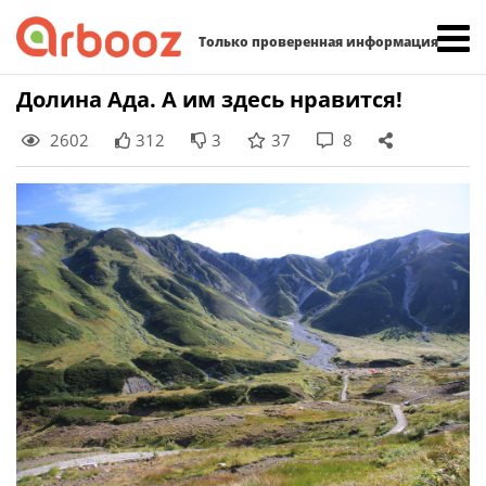
Найти:
Только проверенная информация
Skip
Долина Ада. А им здесь нравится!
to
2602
312
3
37
8
content