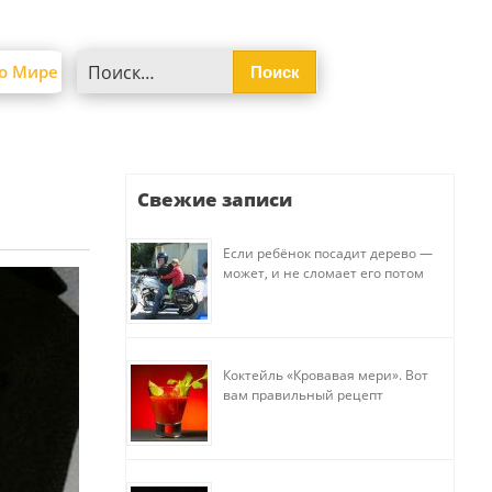
Найти:
о Мире
Свежие записи
Если ребёнок посадит дерево —
может, и не сломает его потом
Коктейль «Кровавая мери». Вот
вам правильный рецепт