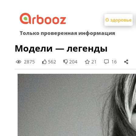
Найти:
Skip
to
О здоровье
content
Только проверенная информация
Модели — легенды
2875
562
204
21
16