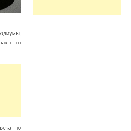
подиумы,
нако это
века по