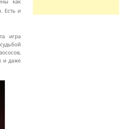
ены как
. Есть и
та игра
 судьбой
вососов,
х и даже