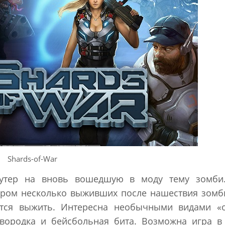
Shards-of-War
шутер на вновь вошедшую в моду тему зомби
ором несколько выживших после нашествия зом
тся выжить. Интересна необычными видами «о
овородка и бейсбольная бита. Возможна игра в