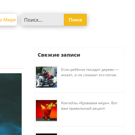
Найти:
о Мире
Свежие записи
Если ребёнок посадит дерево —
может, и не сломает его потом
Коктейль «Кровавая мери». Вот
вам правильный рецепт