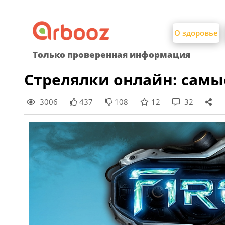
Найти:
Skip
to
О здоровье
content
Только проверенная информация
Стрелялки онлайн: самы
3006
437
108
12
32