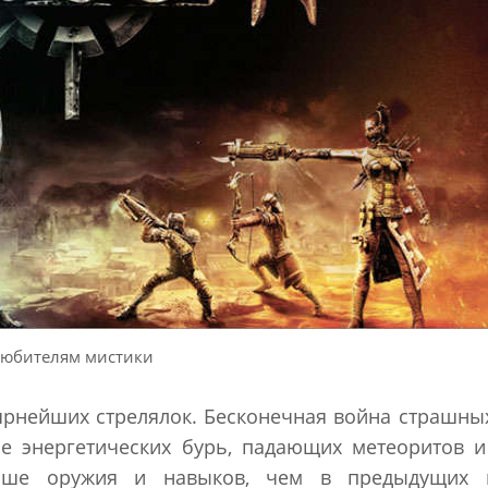
юбителям мистики
улярнейших стрелялок. Бесконечная война страшны
е энергетических бурь, падающих метеоритов и
ьше оружия и навыков, чем в предыдущих в