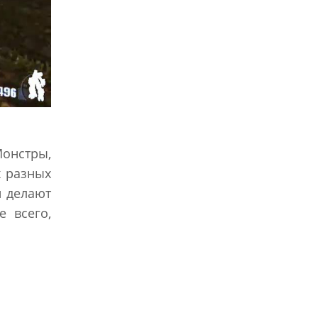
Монстры,
х разных
и делают
 всего,