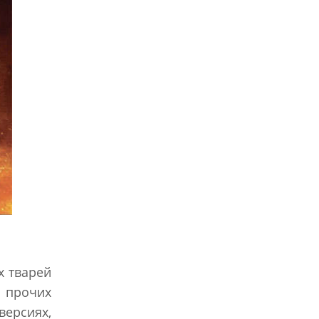
х тварей
 прочих
ерсиях,