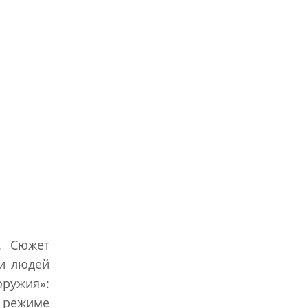
. Сюжет
би людей
ружия»:
 режиме