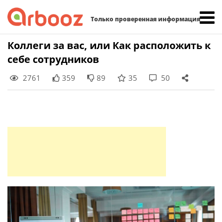
Найти:
Только проверенная информация
Skip
Коллеги за вас, или Как расположить к
to
себе сотрудников
content
2761
359
89
35
50