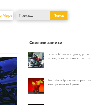
Найти:
о Мире
Свежие записи
Если ребёнок посадит дерево —
может, и не сломает его потом
Коктейль «Кровавая мери». Вот
вам правильный рецепт