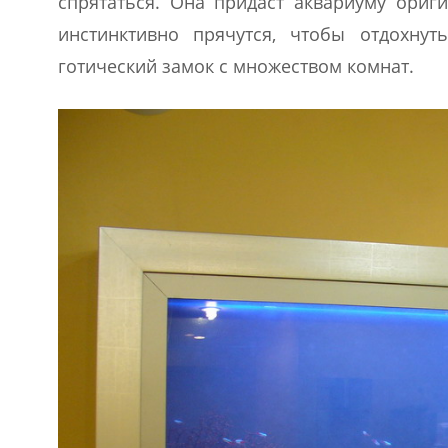
спрятаться. Она придаст аквариуму ориг
инстинктивно прячутся, чтобы отдохну
готический замок с множеством комнат.