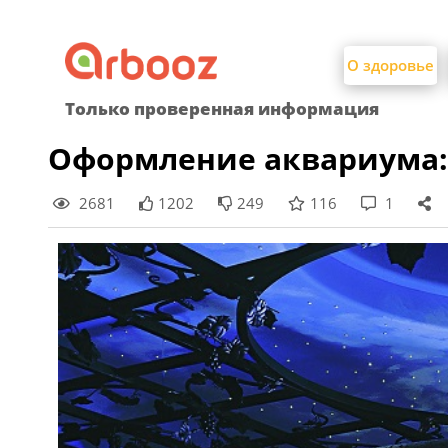
Найти:
Skip
to
О здоровье
content
Только проверенная информация
Оформление аквариума: 
2681
1202
249
116
1