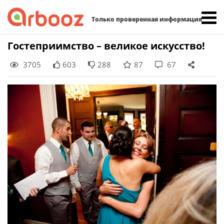
Найти:
Только проверенная информация
Skip
Гостеприимство – великое искусство!
to
3705
603
288
87
67
content