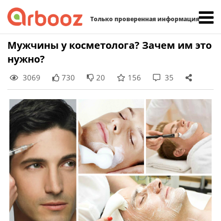
Найти:
Только проверенная информация
Skip
Мужчины у косметолога? Зачем им это
to
нужно?
content
3069
730
20
156
35