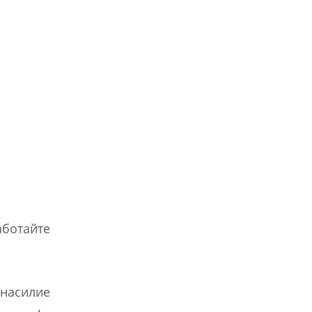
аботайте
 насилие