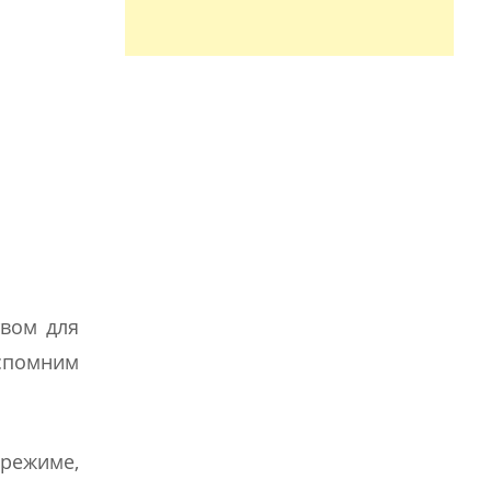
твом для
вспомним
 режиме,