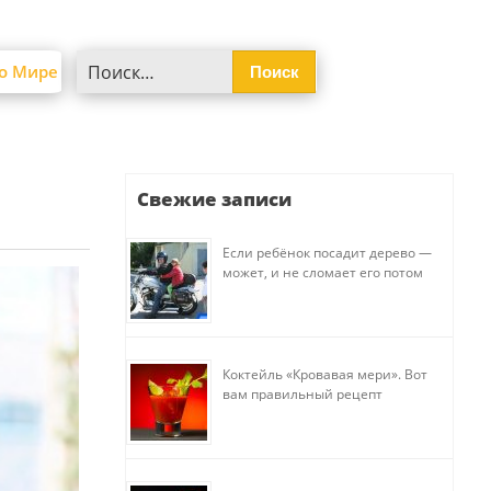
Найти:
о Мире
Свежие записи
Если ребёнок посадит дерево —
может, и не сломает его потом
Коктейль «Кровавая мери». Вот
вам правильный рецепт