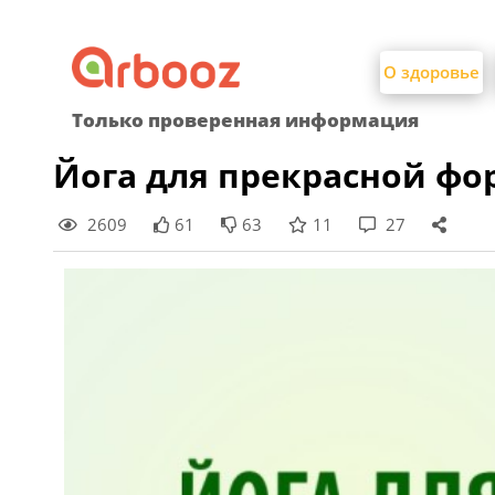
Найти:
Skip
to
О здоровье
content
Только проверенная информация
Йога для прекрасной фо
2609
61
63
11
27