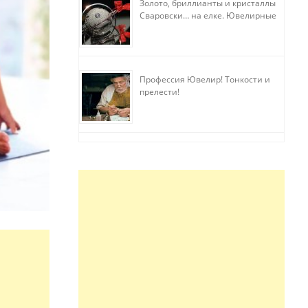
Золото, бриллианты и кристаллы
Сваровски… на елке. Ювелирные
прихоти
Профессия Ювелир! Тонкости и
прелести!