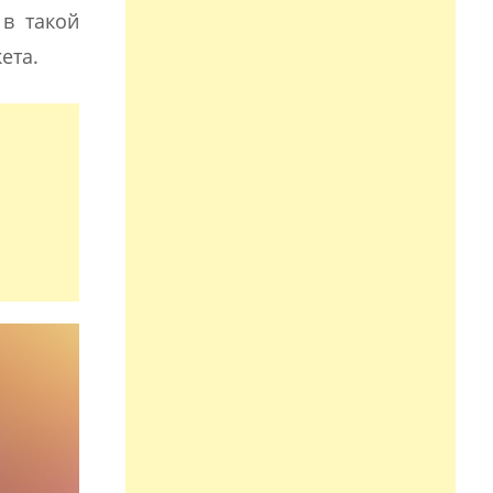
 в такой
ета.