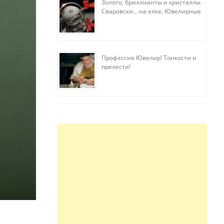
Золото, бриллианты и кристаллы
Сваровски… на елке. Ювелирные
прихоти
Профессия Ювелир! Тонкости и
прелести!