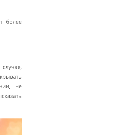
т более
 случае,
ткрывать
нии, не
сказать