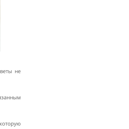
цветы не
бязанным
 которую