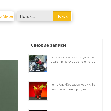
Найти:
о Мире
Свежие записи
Если ребёнок посадит дерево —
может, и не сломает его потом
Коктейль «Кровавая мери». Вот
вам правильный рецепт