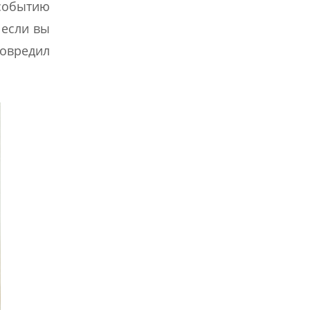
 событию
 если вы
повредил