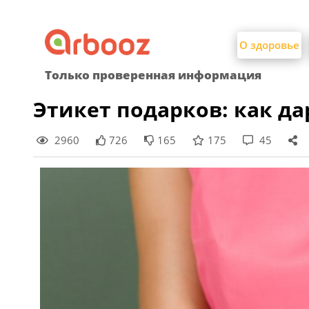
Найти:
Skip
to
О здоровье
content
Только проверенная информация
Этикет подарков: как да
2960
726
165
175
45