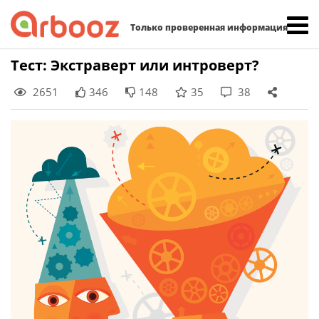
Найти:
Только проверенная информация
Skip
Тест: Экстраверт или интроверт?
to
2651
346
148
35
38
content