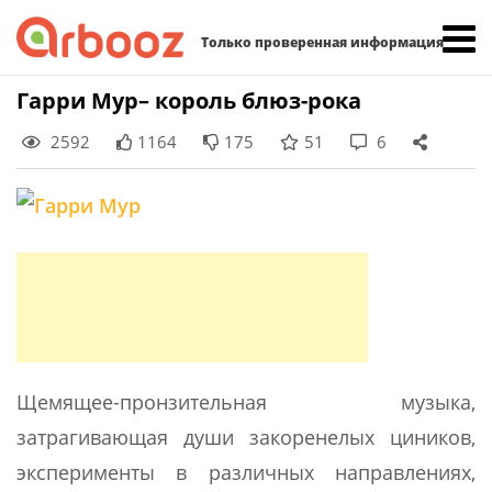
Найти:
Только проверенная информация
Skip
Гарри Мур– король блюз-рока
to
2592
1164
175
51
6
content
Щемящее-пронзительная музыка,
затрагивающая души закоренелых циников,
эксперименты в различных направлениях,