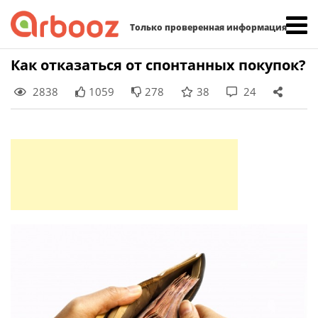
Найти:
Только проверенная информация
Skip
Как отказаться от спонтанных покупок?
to
2838
1059
278
38
24
content