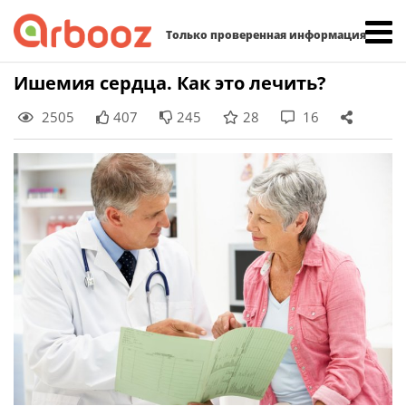
Найти:
Только проверенная информация
Skip
Ишемия сердца. Как это лечить?
to
2505
407
245
28
16
content