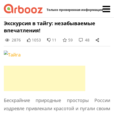
Найти:
Только проверенная информация
Skip
Экскурсия в тайгу: незабываемые
to
впечатления!
content
2876
1053
11
59
48
Бескрайние природные просторы России
издревле привлекали красотой и пугали своим