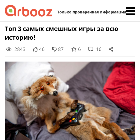
Найти:
Только проверенная информация
Skip
Топ 3 самых смешных игры за всю
to
историю!
content
2843
46
87
6
16