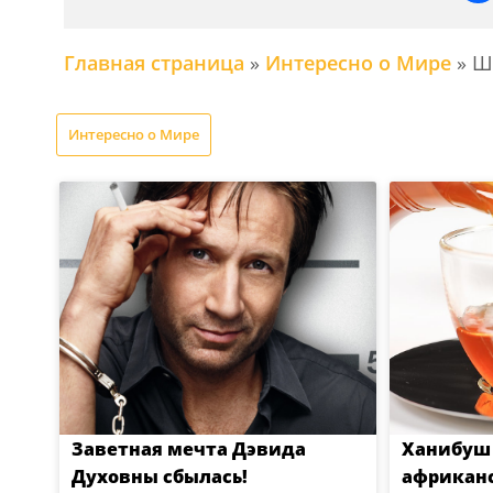
Главная страница
»
Интересно о Мире
»
Ша
Интересно о Мире
Заветная мечта Дэвида
Ханибуш
Духовны сбылась!
африкан