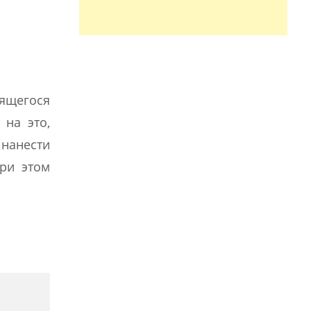
тящегося
 на это,
нанести
ри этом