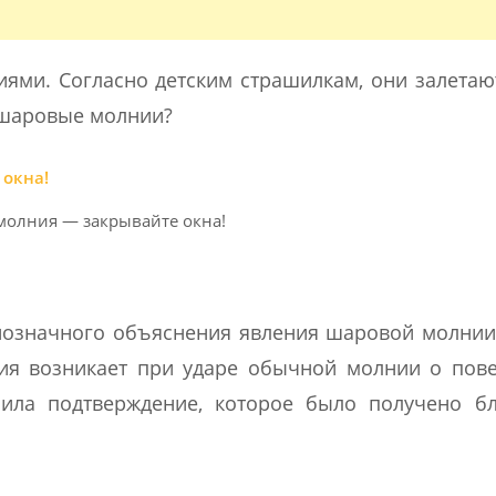
иями. Согласно детским страшилкам, они залетаю
и шаровые молнии?
молния — закрывайте окна!
днозначного объяснения явления шаровой молнии
ия возникает при ударе обычной молнии о пове
чила подтверждение, которое было получено бл