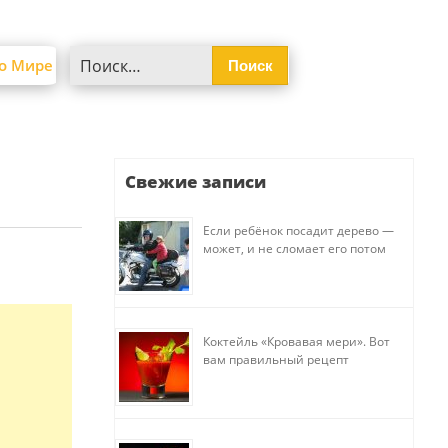
Найти:
о Мире
Свежие записи
Если ребёнок посадит дерево —
может, и не сломает его потом
Коктейль «Кровавая мери». Вот
вам правильный рецепт