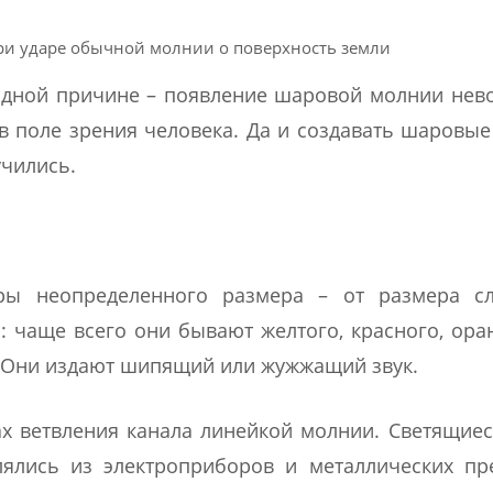
ри ударе обычной молнии о поверхность земли
 одной причине – появление шаровой молнии не
 в поле зрения человека. Да и создавать шаровы
учились.
ы неопределенного размера – от размера с
: чаще всего они бывают желтого, красного, ора
. Они издают шипящий или жужжащий звук.
х ветвления канала линейкой молнии. Светящие
ялись из электроприборов и металлических пр