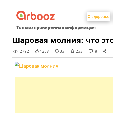
Найти:
Skip
to
О здоровье
content
Только проверенная информация
Шаровая молния: что это
2792
1258
33
233
8