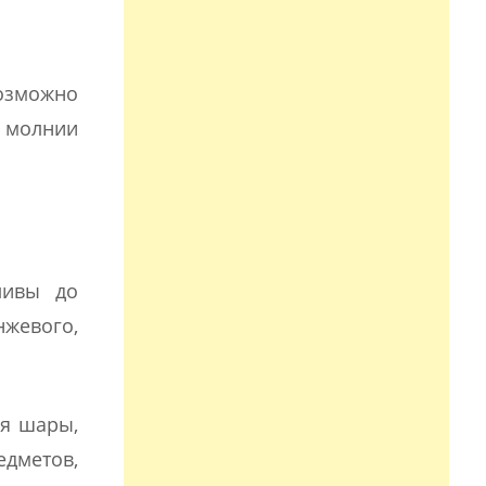
возможно
е молнии
ливы до
нжевого,
ся шары,
едметов,