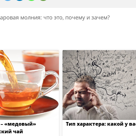
ровая молния: что это, почему и зачем?
 – «медовый»
Тип характера: какой у ва
ский чай