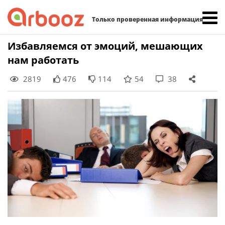
Найти:
Только проверенная информация
Skip
Избавляемся от эмоций, мешающих
to
нам работать
content
2819
476
114
54
38