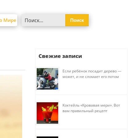
Найти:
о Мире
Свежие записи
Если ребёнок посадит дерево —
может, и не сломает его потом
Коктейль «Кровавая мери». Вот
вам правильный рецепт