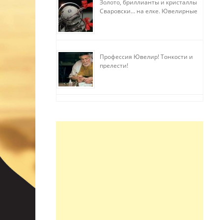
Золото, бриллианты и кристаллы
Сваровски… на елке. Ювелирные
прихоти
Профессия Ювелир! Тонкости и
прелести!