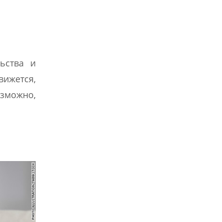
ьства и
вижется,
озможно,