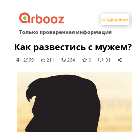
Найти:
Skip
to
О здоровье
content
Только проверенная информация
Как развестись с мужем?
2969
211
264
0
31