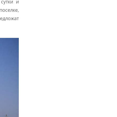
 сутки и
поселке,
редложат