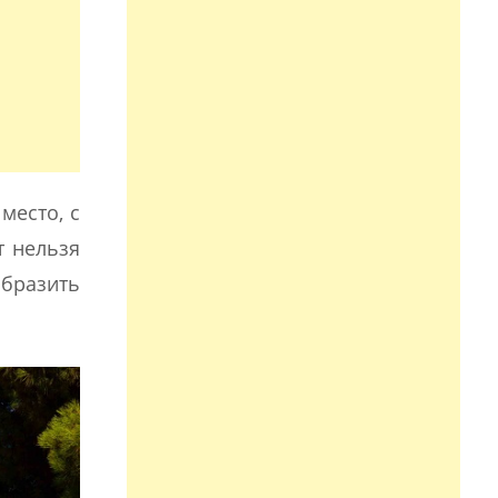
место, с
т нельзя
образить