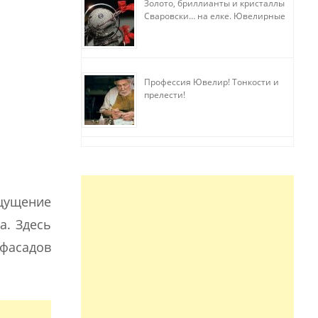
Золото, бриллианты и кристаллы
Сваровски… на елке. Ювелирные
прихоти
Профессия Ювелир! Тонкости и
прелести!
ощущение
а. Здесь
 фасадов