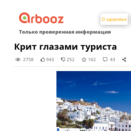
Найти:
Skip
to
О здоровье
content
Только проверенная информация
Крит глазами туриста
2758
943
252
162
43