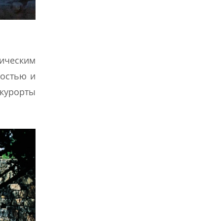
тическим
ностью и
 курорты