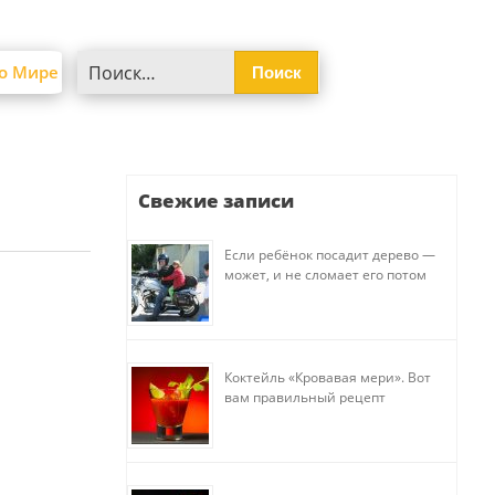
Найти:
о Мире
Свежие записи
Если ребёнок посадит дерево —
может, и не сломает его потом
Коктейль «Кровавая мери». Вот
вам правильный рецепт