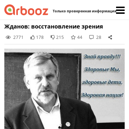
Найти:
Только проверенная информация
Skip
Жданов: восстановление зрения
to
2771
178
215
44
28
content