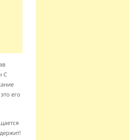
ав
н С
жание
это его
ащается
держит!