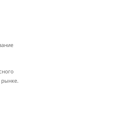
вание
сного
 рынке.