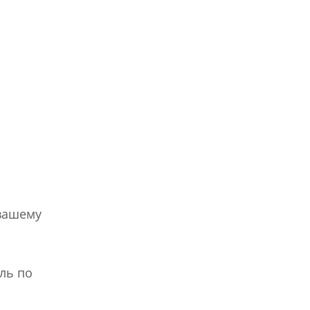
 вашему
оль по