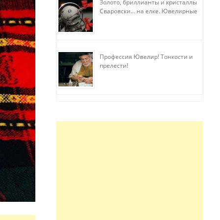
Золото, бриллианты и кристаллы
Сваровски… на елке. Ювелирные
прихоти
Профессия Ювелир! Тонкости и
прелести!