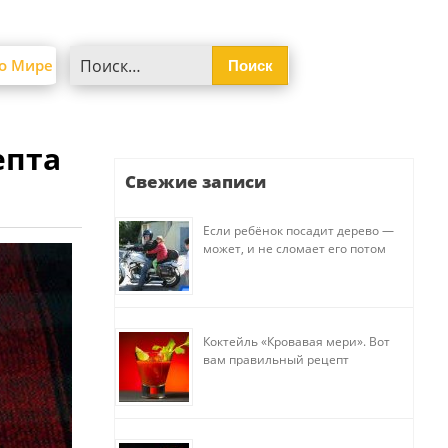
Найти:
о Мире
епта
Свежие записи
Если ребёнок посадит дерево —
может, и не сломает его потом
Коктейль «Кровавая мери». Вот
вам правильный рецепт