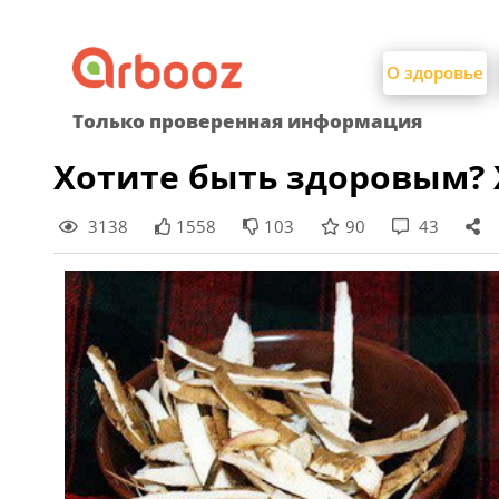
Найти:
Skip
to
О здоровье
content
Только проверенная информация
Хотите быть здоровым? 
3138
1558
103
90
43