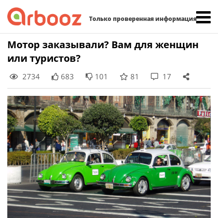
Найти:
Только проверенная информация
Skip
Мотор заказывали? Вам для женщин
to
или туристов?
content
2734
683
101
81
17