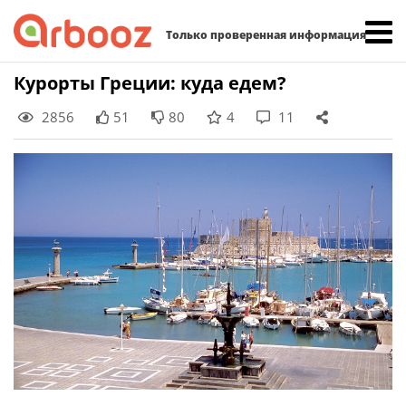
Найти:
Только проверенная информация
Skip
Курорты Греции: куда едем?
to
2856
51
80
4
11
content