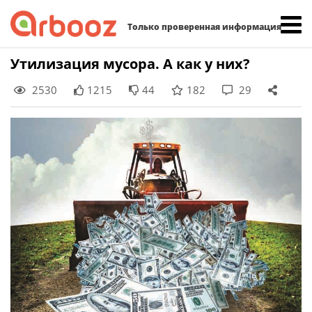
Найти:
Только проверенная информация
Skip
Утилизация мусора. А как у них?
to
2530
1215
44
182
29
content