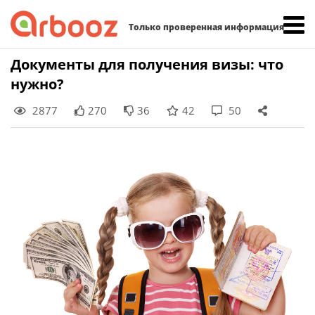
Найти:
Только проверенная информация
Skip
Документы для получения визы: что
to
нужно?
content
2877
270
36
42
50