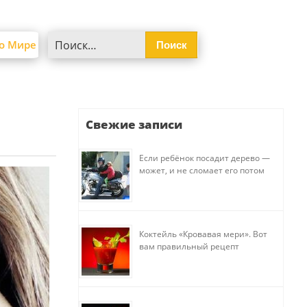
Найти:
о Мире
Свежие записи
Если ребёнок посадит дерево —
может, и не сломает его потом
Коктейль «Кровавая мери». Вот
вам правильный рецепт