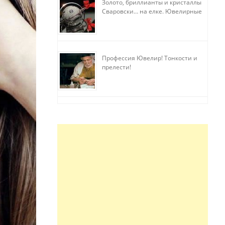
Золото, бриллианты и кристаллы
Сваровски… на елке. Ювелирные
прихоти
Профессия Ювелир! Тонкости и
прелести!