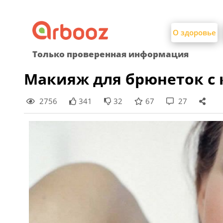
Найти:
Skip
to
О здоровье
content
Только проверенная информация
Макияж для брюнеток с
2756
341
32
67
27