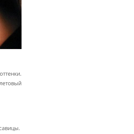
оттенки.
олетовый
савицы.