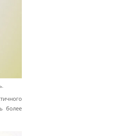
ь.
ктичного
ть более