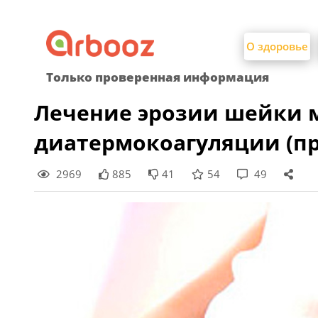
Найти:
Skip
to
О здоровье
content
Только проверенная информация
Лечение эрозии шейки 
диатермокоагуляции (п
2969
885
41
54
49