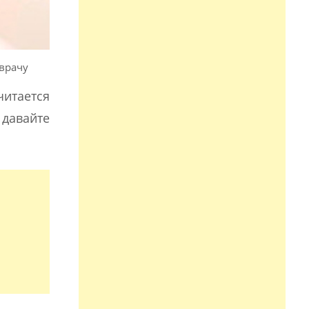
врачу
читается
 давайте