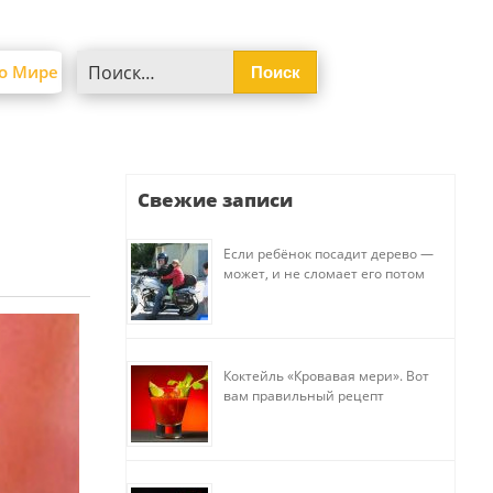
Найти:
о Мире
Свежие записи
Если ребёнок посадит дерево —
может, и не сломает его потом
Коктейль «Кровавая мери». Вот
вам правильный рецепт