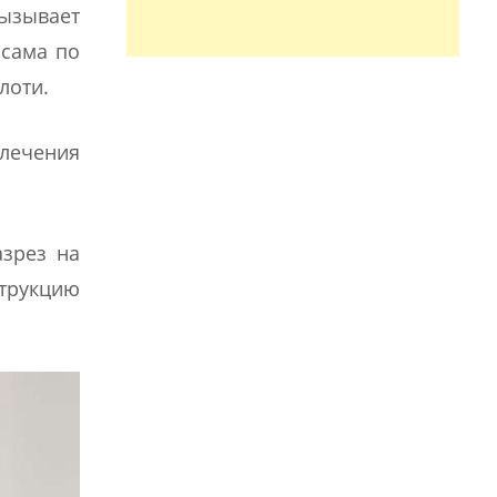
вызывает
 сама по
лоти.
 лечения
азрез на
трукцию