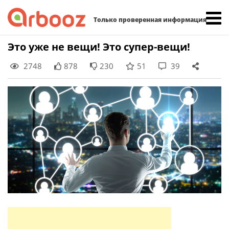
Найти:
Только проверенная информация
Skip
Это уже не вещи! Это супер-вещи!
to
2748
878
230
51
39
content