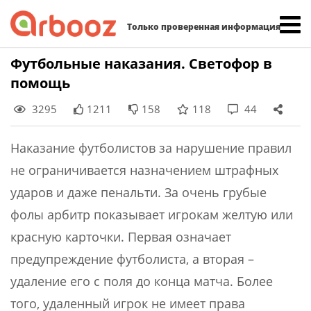
Найти:
Только проверенная информация
Skip
Футбольные наказания. Светофор в
to
помощь
content
3295
1211
158
118
44
Наказание футболистов за нарушение правил
не ограничивается назначением штрафных
ударов и даже пенальти. За очень грубые
фолы арбитр показывает игрокам желтую или
красную карточки. Первая означает
предупреждение футболиста, а вторая –
удаление его с поля до конца матча. Более
того, удаленный игрок не имеет права