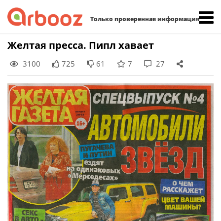
Найти:
Только проверенная информация
Skip
Желтая пресса. Пипл хавает
to
3100
725
61
7
27
content