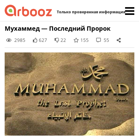
Найти:
Только проверенная информация
Skip
Мухаммед — Последний Пророк
to
2985
627
22
155
55
content