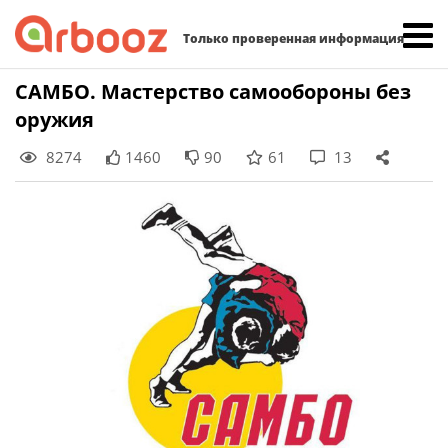
Найти:
Только проверенная информация
Skip
САМБО. Мастерство самообороны без
to
оружия
content
8274
1460
90
61
13