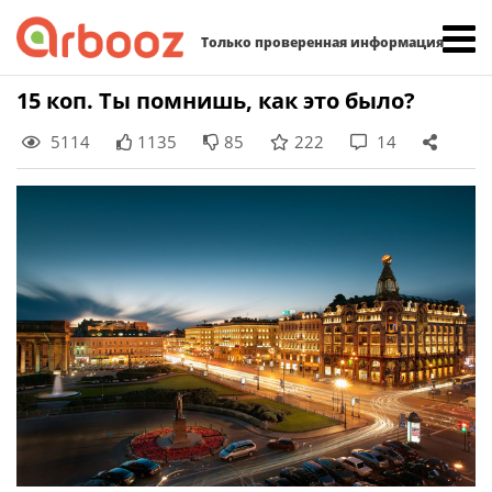
Найти:
Только проверенная информация
Skip
15 коп. Ты помнишь, как это было?
to
5114
1135
85
222
14
content