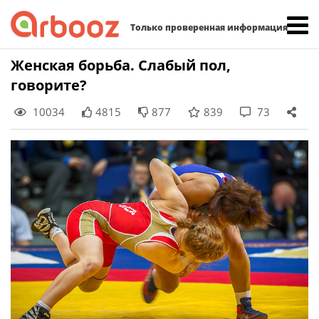
Найти:
Только проверенная информация
Skip
Женская борьба. Слабый пол,
to
говорите?
content
10034
4815
877
839
73