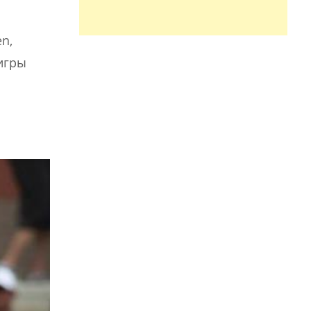
n,
игры