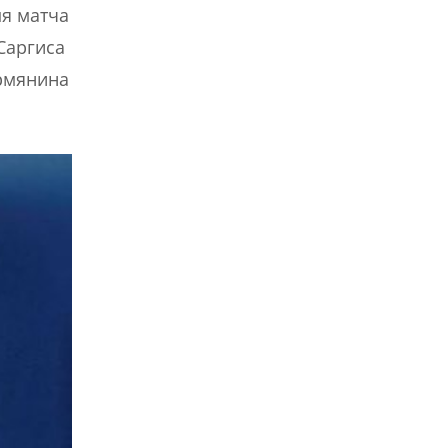
мя матча
Саргиса
армянина