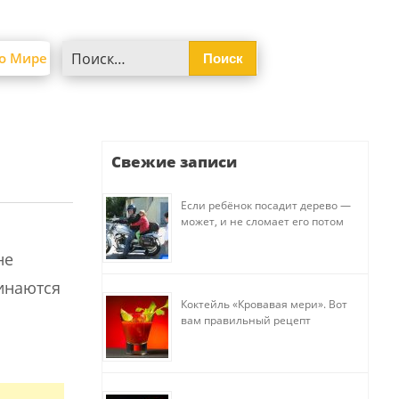
Найти:
о Мире
Свежие записи
Если ребёнок посадит дерево —
может, и не сломает его потом
не
минаются
Коктейль «Кровавая мери». Вот
вам правильный рецепт