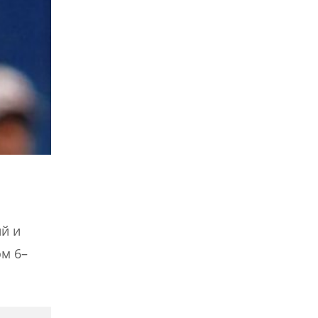
й и
ом 6–