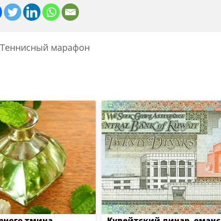
Теннисный марафон
рного тмина.
Кувейтский динар, оман