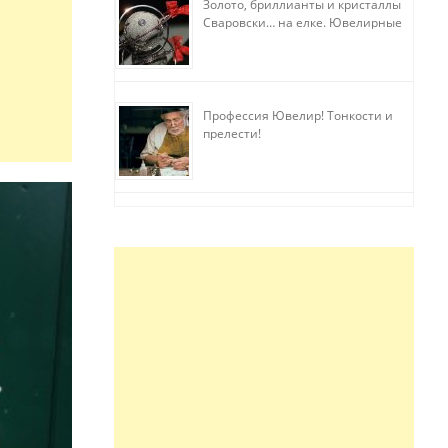
Золото, бриллианты и кристаллы
Сваровски… на елке. Ювелирные
прихоти
Профессия Ювелир! Тонкости и
прелести!