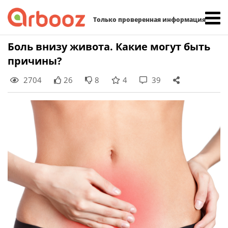
Найти:
Только проверенная информация
Skip
Боль внизу живота. Какие могут быть
to
причины?
content
2704
26
8
4
39