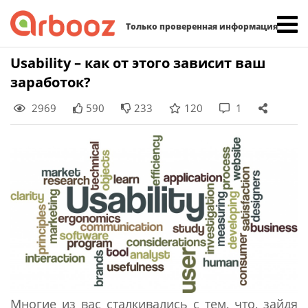
Найти:
Только проверенная информация
Skip
Usability – как от этого зависит ваш
to
заработок?
content
2969
590
233
120
1
Многие из вас сталкивались с тем, что, зайдя