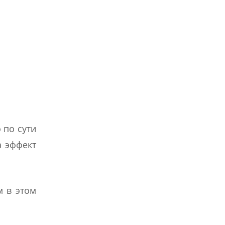
 по сути
а эффект
м в этом