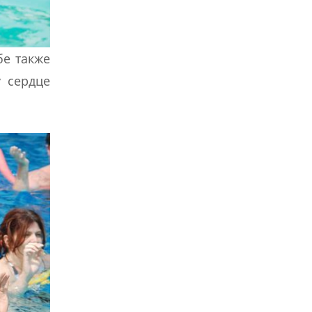
бе также
у сердце