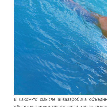
В каком-то смысле аквааэробика объедин
обычных кардио-тренингов и точно имее