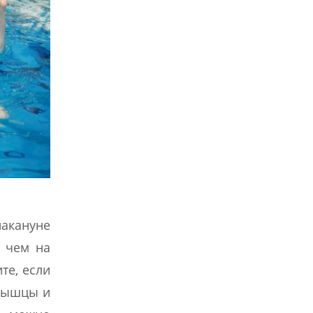
накануне
, чем на
те, если
 мышцы и