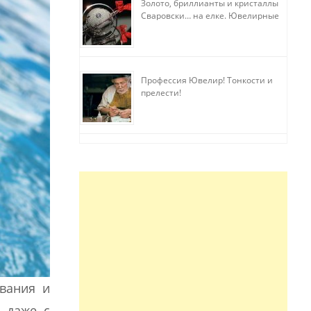
Золото, бриллианты и кристаллы
Сваровски… на елке. Ювелирные
прихоти
Профессия Ювелир! Тонкости и
прелести!
авания и
 даже с