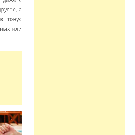
ругое, а
в тонус
нных или