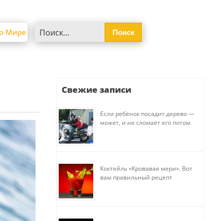
Найти:
о Мире
Свежие записи
Если ребёнок посадит дерево —
может, и не сломает его потом
Коктейль «Кровавая мери». Вот
вам правильный рецепт