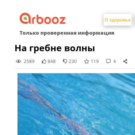
Найти:
Skip
to
О здоровье
content
Только проверенная информация
На гребне волны
2589
848
230
119
4