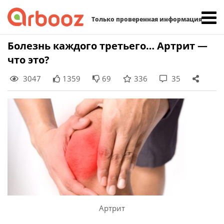
Найти:
Только проверенная информация
Skip
Болезнь каждого третьего… Артрит —
to
что это?
content
3047
1359
69
336
35
Артрит