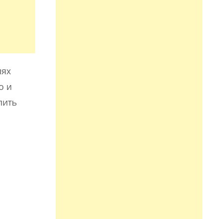
лях
о и
пить
ю