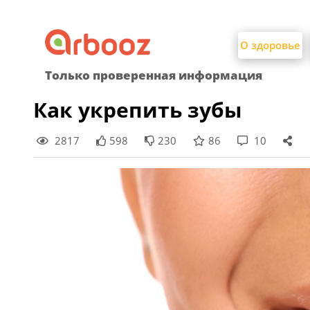
Найти:
Skip
to
О здоровье
content
Только проверенная информация
Как укрепить зубы
2817
598
230
86
10