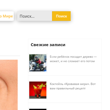
Найти:
о Мире
Свежие записи
Если ребёнок посадит дерево —
может, и не сломает его потом
Коктейль «Кровавая мери». Вот
вам правильный рецепт