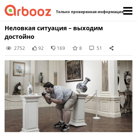
Найти:
Только проверенная информация
Skip
Неловкая ситуация – выходим
to
достойно
content
2752
92
169
8
51