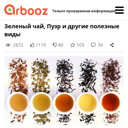
Найти:
Только проверенная информация
Skip
Зеленый чай, Пуэр и другие полезные
to
виды
content
2672
1119
80
103
50